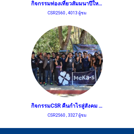
กิจกรรมท่องเที่ยวสัมมนาปีใหม่ 2560
CSR2560
,
4013 ผู้ชม
กิจกรรมCSR คืนกำไรสู่สังคม ณ โรงเรียนปงแม่ลอบ สาขาขุนก๋อง จ.ลำพูน 25-26 ก.พ. 2560
CSR2560
,
3327 ผู้ชม