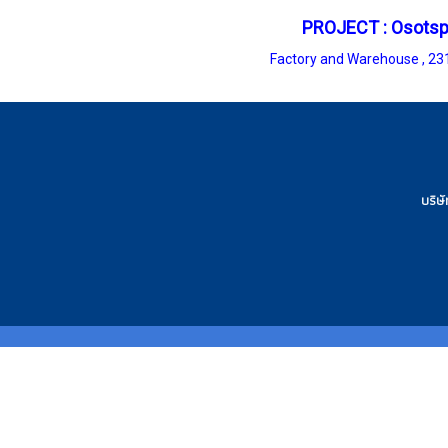
PROJECT : Osots
Factory and Warehouse
,
231
บริษ