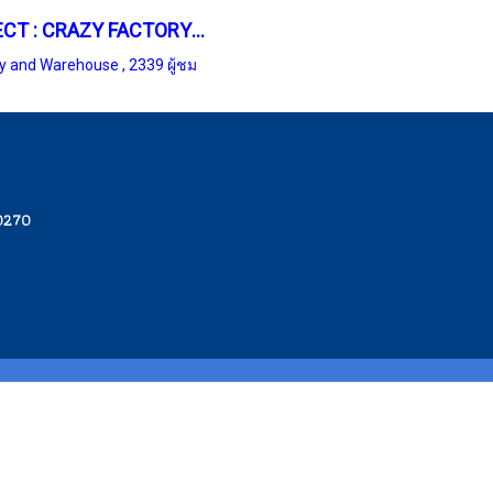
PROJECT : CRAZY FACTORY (BANG SARE)
ry and Warehouse
,
2339 ผู้ชม
10270